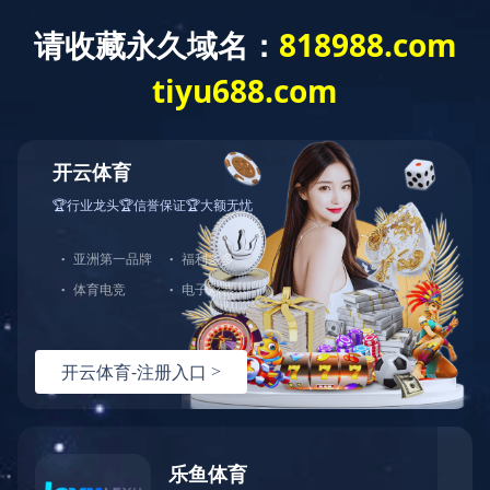
员工天地
网
站
员工心语
员工风采
首
页
关
于
我
们
岁除有怀
2026-04-16
资
质
荣
誉
主