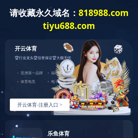
员工天地
网
站
员工心语
员工风采
首
页
员工日常
员工团建
教育培训
关
于
我
们
页面版权所有 ©
资
|
SEO标签
质
【营业执照】
荣
誉
主