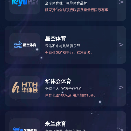
营
业
务
项
目
案
例
新
闻
动
态
员
工
天
地
手机
邮箱
电话