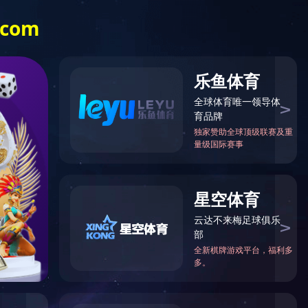
工
人才
米兰体育网页版-米兰体育(中
首页
地
招聘
国)官方在线登录
书
民用无人驾驶航空器运营合格证
高新技术企业证书