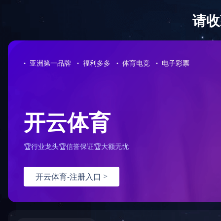
软著及专利
资信及荣誉
职业健康安全管理体系认证证书
山东省测绘地理信息行业协会第四届
会员单位