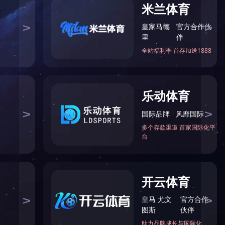
米兰体育网页版-米兰体育(中国)官方在线登录
米兰体育网页版-米兰体育(中国)
官方在线登录
电话：
0531-85938870
手机：
18601908580
邮箱：
799040476@qq.com
地址：山东省济南市槐荫区中建锦绣广场1号楼601室